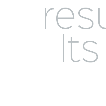
res
lts