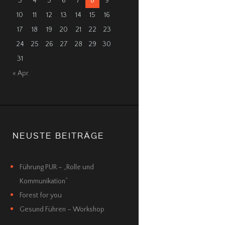
3
4
5
6
7
8
9
10
11
12
13
14
15
16
17
18
19
20
21
22
23
24
25
26
27
28
29
30
31
« Apr.
NEUSTE BEITRÄGE
Führung PUR – „Rolle und
Kommunikation“
Forest for you
Gesund Führen – Workshop