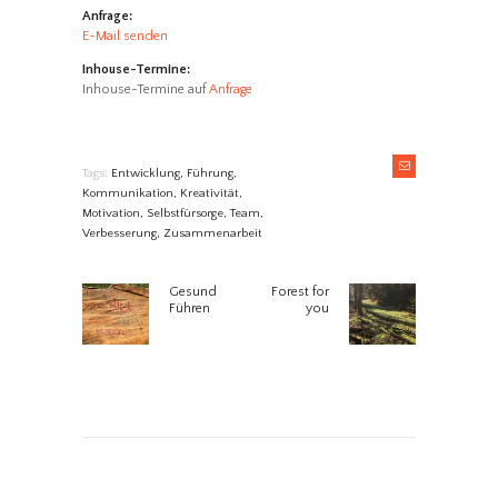
Anfrage:
E-Mail senden
Inhouse-Termine:
Inhouse-Termine auf
Anfrage
Tags:
Entwicklung
,
Führung
,
Kommunikation
,
Kreativität
,
Motivation
,
Selbstfürsorge
,
Team
,
Verbesserung
,
Zusammenarbeit
BEITRAGSNAVIGATION
Gesund
Forest for
Previous
Next
Führen
you
post:
post: