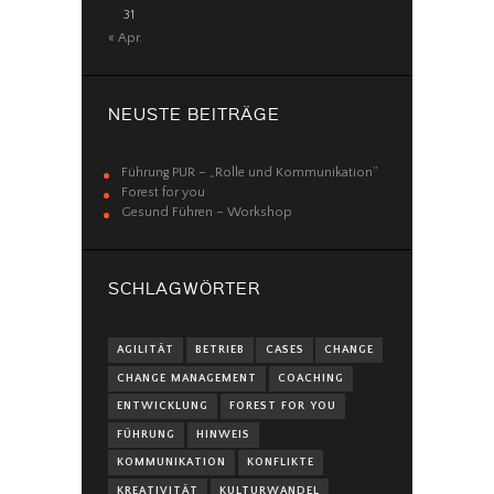
31
« Apr.
NEUSTE BEITRÄGE
Führung PUR – „Rolle und Kommunikation“
Forest for you
Gesund Führen – Workshop
SCHLAGWÖRTER
AGILITÄT
BETRIEB
CASES
CHANGE
CHANGE MANAGEMENT
COACHING
ENTWICKLUNG
FOREST FOR YOU
FÜHRUNG
HINWEIS
KOMMUNIKATION
KONFLIKTE
KREATIVITÄT
KULTURWANDEL