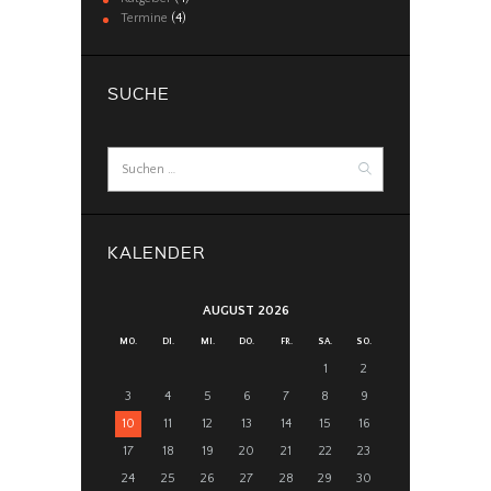
Termine
(4)
SUCHE
Suchen
nach:
KALENDER
AUGUST 2026
MO.
DI.
MI.
DO.
FR.
SA.
SO.
1
2
3
4
5
6
7
8
9
10
11
12
13
14
15
16
17
18
19
20
21
22
23
24
25
26
27
28
29
30