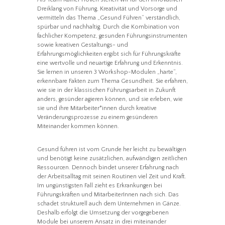
Dreiklang von Führung, Kreativität und Vorsorge und
vermitteln das Thema „Gesund Führen“ verständlich,
spürbar und nachhaltig. Durch die Kombination von
fachlicher Kompetenz, gesunden Führungsinstrumenten
sowie kreativen Gestaltungs- und
Erfahrungsmöglichkeiten ergibt sich für Führungskräfte
eine wertvolle und neuartige Erfahrung und Erkenntnis.
Sie lernen in unseren 3 Workshop-Modulen „harte“,
erkennbare Fakten zum Thema Gesundheit. Sie erfahren,
wie sie in der klassischen Führungsarbeit in Zukunft
anders, gesünder agieren können, und sie erleben, wie
sie und ihre Mitarbeiter*innen durch kreative
Veränderungsprozesse zu einem gesünderen
Miteinander kommen können.
Gesund führen ist vom Grunde her leicht zu bewältigen
und benötigt keine zusätzlichen, aufwändigen zeitlichen
Ressourcen. Dennoch bindet unserer Erfahrung nach
der Arbeitsalltag mit seinen Routinen viel Zeit und Kraft.
Im ungünstigsten Fall zieht es Erkrankungen bei
Führungskräften und MitarbeiterInnen nach sich. Das
schadet strukturell auch dem Unternehmen in Gänze.
Deshalb erfolgt die Umsetzung der vorgegebenen
Module bei unserem Ansatz in drei miteinander