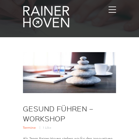
GESUND FÜHREN –
WORKSHOP
Termine
1
Like
Als Team Rainer Hoven stehen wir für den innovativen